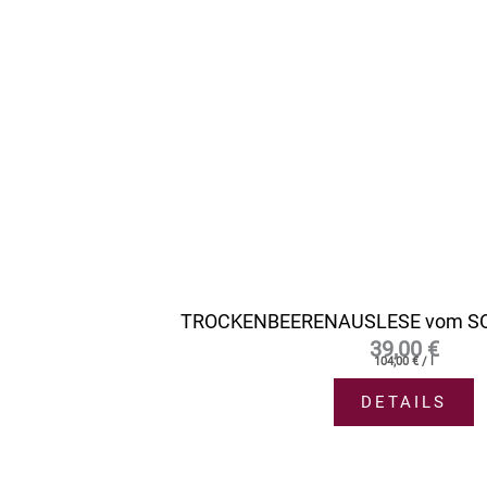
TROCKENBEERENAUSLESE vom SOL
39,00
€
104,00
€
/
l
DETAILS