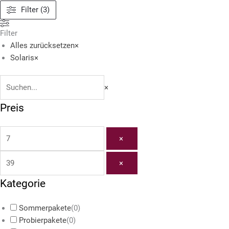
Suchen
Filter (3)
Filter
Alles zurücksetzen
×
Solaris
×
×
Preis
×
×
Kategorie
Sommerpakete
(
0
)
Probierpakete
(
0
)