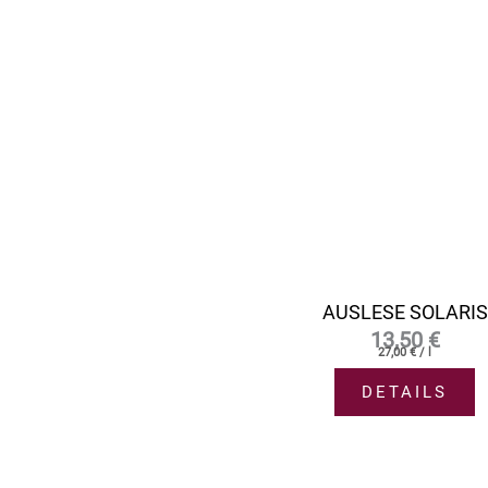
AUSLESE SOLARIS
13,50
€
27,00
€
/
l
DETAILS