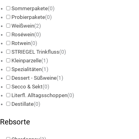
Sommerpakete
(
0
)
Probierpakete
(
0
)
Weißwein
(
2
)
Roséwein
(
0
)
Rotwein
(
0
)
STRIEGEL Trinkfluss
(
0
)
Kleinparzelle
(
1
)
Spezialitäten
(
1
)
Dessert - Süßweine
(
1
)
Secco & Sekt
(
0
)
Literfl. Alltagsschoppen
(
0
)
Destillate
(
0
)
Rebsorte