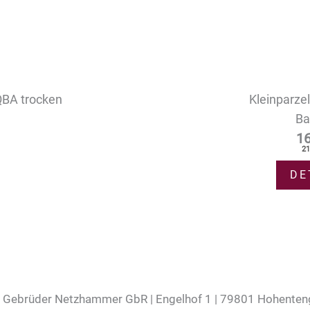
BA trocken
Kleinparze
Ba
1
21
DE
 Gebrüder Netzhammer GbR | Engelhof 1 | 79801 Hohente