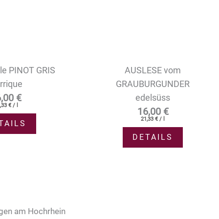
lle PINOT GRIS
AUSLESE vom
rrique
GRAUBURGUNDER
6,00
€
edelsüss
,33
€
/
l
16,00
€
21,33
€
/
l
TAILS
DETAILS
ngen am Hochrhein