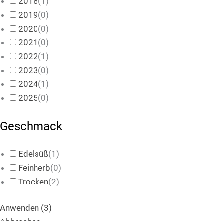
2018
(
1
)
2019
(
0
)
2020
(
0
)
2021
(
0
)
2022
(
1
)
2023
(
0
)
2024
(
1
)
2025
(
0
)
Geschmack
Edelsüß
(
1
)
Feinherb
(
0
)
Trocken
(
2
)
Anwenden
(
3
)