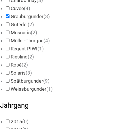
Chardonnay
(
3
)
Cuvée
(
4
)
Grauburgunder
(
3
)
Gutedel
(
2
)
Muscaris
(
2
)
Müller-Thurgau
(
4
)
Regent PIWI
(
1
)
Riesling
(
2
)
Rosé
(
2
)
Solaris
(
3
)
Spätburgunder
(
9
)
Weissburgunder
(
1
)
Jahrgang
2015
(
0
)