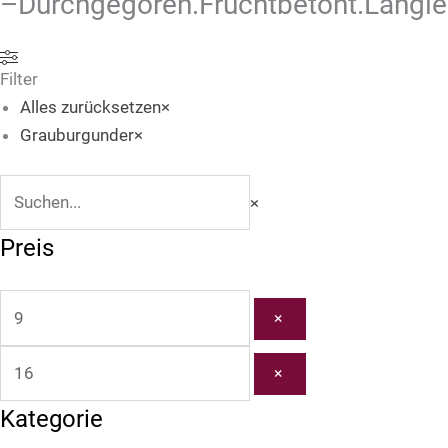
–Durchgegoren.Fruchtbetont.Langle
Suchen
Filter
Alles zurücksetzen
×
Grauburgunder
×
×
Preis
×
×
Kategorie