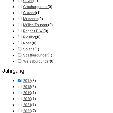
Cuvée
(
0
)
Grauburgunder
(
0
)
Gutedel
(
1
)
Muscaris
(
0
)
Müller-Thurgau
(
0
)
Regent PIWI
(
0
)
Riesling
(
0
)
Rosé
(
0
)
Solaris
(
1
)
Spätburgunder
(
1
)
Weissburgunder
(
0
)
Jahrgang
2015
(
3
)
2018
(
3
)
2019
(
1
)
2020
(
1
)
2021
(
1
)
2022
(
7
)