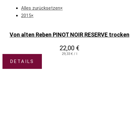
Alles zurücksetzen
×
2015
×
Von alten Reben PINOT NOIR RESERVE trocken
22,00
€
29,33
€
/
l
DETAILS