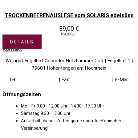
TROCKENBEERENAUSLESE vom SOLARIS edelsüss
39,00
€
104,00
€
/
l
DETAILS
Kontakt
Weingut Engelhof Gebrüder Netzhammer GbR | Engelhof 1 |
79801 Hohentengen am Hochrhein
Fax:
|
E-Mail:
Tel.:
+49 (0) 7742 / 7497
|
+49 (0) 7742 / 7960
info@engelhof.de
Öffnungszeiten
Mo - Fr 9.00—12.00 Uhr | 14.30—17.30 Uhr
Samstag 9.30–13.00 Uhr
Außerhalb dieser Zeiten gerne nach telefonischer
Vereinbarung!