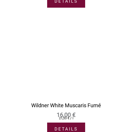
DETAILS
Wildner White Muscaris Fumé
16,00
€
21,33
€
/
l
DETAILS