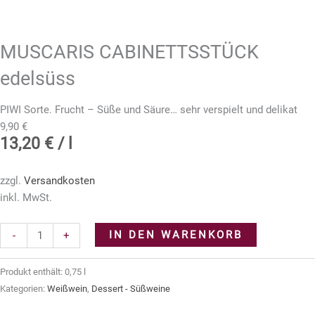
MUSCARIS CABINETTSSTÜCK
edelsüss
PIWI Sorte. Frucht – Süße und Säure… sehr verspielt und delikat
9,90
€
13,20
€
/
l
zzgl.
Versandkosten
inkl. MwSt.
MUSCARIS
IN DEN WARENKORB
-
+
CABINETTSSTÜCK
edelsüss
Produkt enthält: 0,75
l
Menge
Kategorien:
Weißwein
,
Dessert - Süßweine