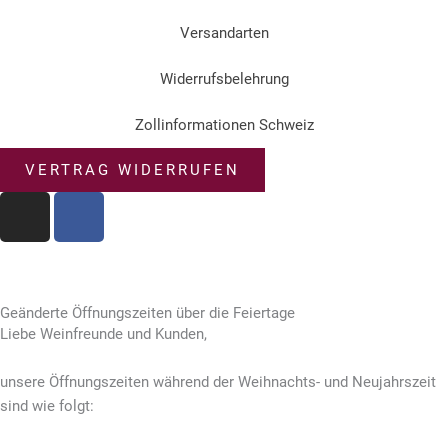
Versandarten
Widerrufsbelehrung
Zollinformationen Schweiz
VERTRAG WIDERRUFEN
I
F
n
a
s
c
© 2023 – Weingut Engelhof
t
e
a
b
Geänderte Öffnungszeiten über die Feiertage
g
o
Liebe Weinfreunde und Kunden,
r
o
a
k
unsere Öffnungszeiten
während der Weihnachts- und Neujahrszeit
m
sind wie folgt: