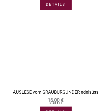
DETAILS
AUSLESE vom GRAUBURGUNDER edelsüss
16,00
€
21,33
€
/
l