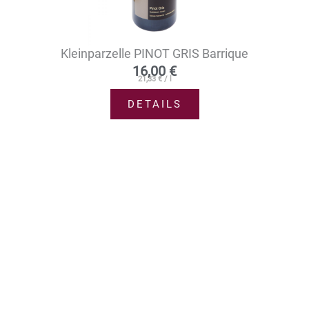
Kleinparzelle PINOT GRIS Barrique
16,00
€
21,33
€
/
l
DETAILS