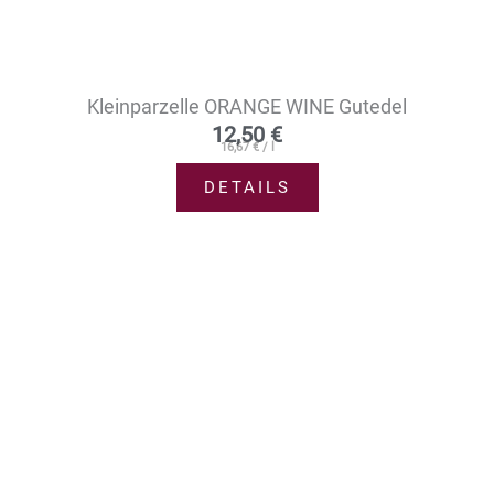
Kleinparzelle ORANGE WINE Gutedel
12,50
€
16,67
€
/
l
DETAILS