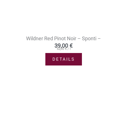
Wildner Red Pinot Noir – Sponti –
39,00
€
52,00
€
/
l
DETAILS