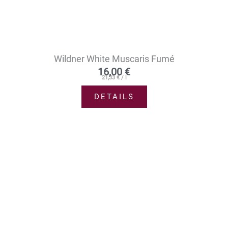
Wildner White Muscaris Fumé
16,00
€
21,33
€
/
l
DETAILS