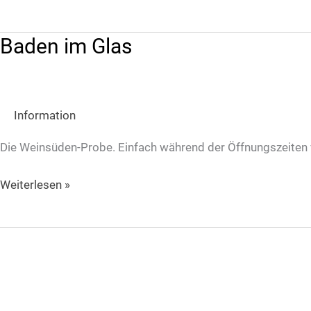
Baden im Glas
Baden
im
Glas
Information
Die Weinsüden-Probe. Einfach während der Öffnungszeite
Weiterlesen »