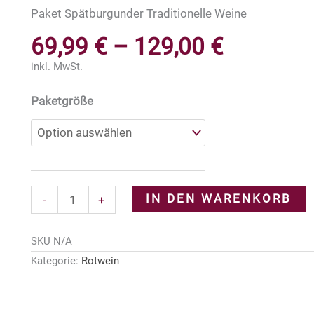
Paket Spätburgunder Traditionelle Weine
69,99
€
–
129,00
€
inkl. MwSt.
Paket
Paketgröße
Spätburgunder
Traditionelle
Weine
Menge
IN DEN WARENKORB
-
+
SKU
N/A
Kategorie:
Rotwein