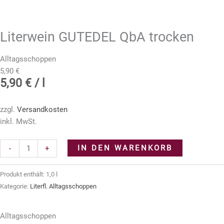
Literwein GUTEDEL QbA trocken
Alltagsschoppen
5,90
€
5,90
€
/
l
zzgl.
Versandkosten
inkl. MwSt.
Literwein
IN DEN WARENKORB
-
+
GUTEDEL
QbA
Produkt enthält: 1,0
l
trocken
Kategorie:
Literfl. Alltagsschoppen
Menge
Alltagsschoppen