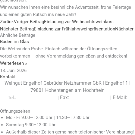
Wir wünschen Ihnen eine besinnliche Adventszeit, frohe Feiertage
und einen guten Rutsch ins neue Jahr!
Zurück
Voriger Beitrag
Einladung zur Weihnachtsweinkost
Nächster Beitrag
Einladung zur Frühjahrsweinpräsentation
Nächster
Ähnliche Beiträge
Baden im Glas
Die Weinsüden-Probe. Einfach während der Öffnungszeiten
vorbeikommen – ohne Voranmeldung genießen und entdecken!
Weiterlesen »
18. Juni 2026
Kontakt
Weingut Engelhof Gebrüder Netzhammer GbR | Engelhof 1 |
79801 Hohentengen am Hochrhein
Fax:
|
E-Mail:
Tel.:
+49 (0) 7742 / 7497
|
+49 (0) 7742 / 7960
info@engelhof.de
Öffnungszeiten
Mo - Fr 9.00—12.00 Uhr | 14.30—17.30 Uhr
Samstag 9.30–13.00 Uhr
Außerhalb dieser Zeiten gerne nach telefonischer Vereinbarung!