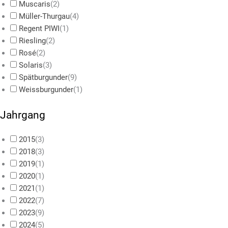
Muscaris
(
2
)
Müller-Thurgau
(
4
)
Regent PIWI
(
1
)
Riesling
(
2
)
Rosé
(
2
)
Solaris
(
3
)
Spätburgunder
(
9
)
Weissburgunder
(
1
)
Jahrgang
2015
(
3
)
2018
(
3
)
2019
(
1
)
2020
(
1
)
2021
(
1
)
2022
(
7
)
2023
(
9
)
2024
(
5
)