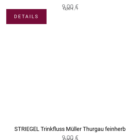
9,00
€
12,00
€
/
l
DETAILS
STRIEGEL Trinkfluss Müller Thurgau feinherb
9,00
€
12,00
€
/
l