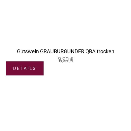
Gutswein GRAUBURGUNDER QBA trocken
9,90
€
13,20
€
/
l
DETAILS