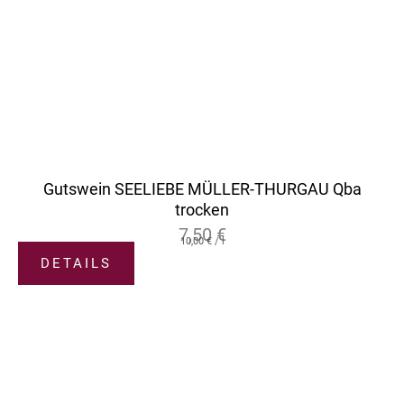
Gutswein SEELIEBE MÜLLER-THURGAU Qba
trocken
7,50
€
10,00
€
/
l
DETAILS