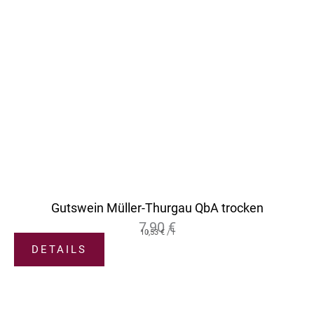
Gutswein Müller-Thurgau QbA trocken
7,90
€
10,53
€
/
l
DETAILS