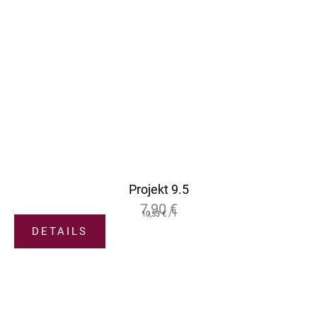
Projekt 9.5
7,90
€
10,53
€
/
l
DETAILS