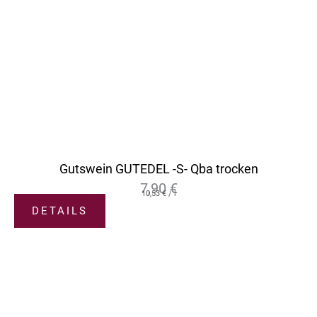
Gutswein GUTEDEL -S- Qba trocken
7,90
€
10,53
€
/
l
DETAILS