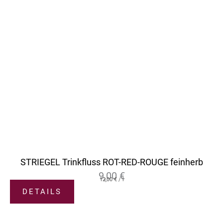
STRIEGEL Trinkfluss ROT-RED-ROUGE feinherb
9,00
€
12,00
€
/
l
DETAILS