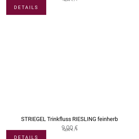
DETAILS
STRIEGEL Trinkfluss RIESLING feinherb
9,00
€
12,00
€
/
l
DETAILS