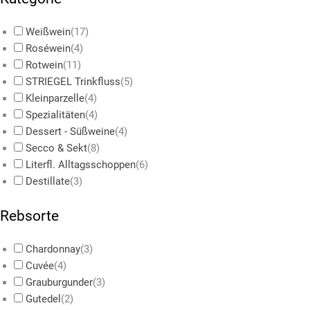
Weißwein
(
17
)
Roséwein
(
4
)
Rotwein
(
11
)
STRIEGEL Trinkfluss
(
5
)
Kleinparzelle
(
4
)
Spezialitäten
(
4
)
Dessert - Süßweine
(
4
)
Secco & Sekt
(
8
)
Literfl. Alltagsschoppen
(
6
)
Destillate
(
3
)
Rebsorte
Chardonnay
(
3
)
Cuvée
(
4
)
Grauburgunder
(
3
)
Gutedel
(
2
)