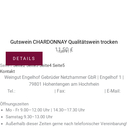
Gutswein CHARDONNAY Qualitätswein trocken
11,50
€
15,33
€
/
l
DETAILS
Seite
1
Seite
2
Seite
3
Seite
4
Seite
5
Kontakt
Weingut Engelhof Gebrüder Netzhammer GbR | Engelhof 1 |
79801 Hohentengen am Hochrhein
Fax:
|
E-Mail:
Tel.:
+49 (0) 7742 / 7497
|
+49 (0) 7742 / 7960
info@engelhof.de
Öffnungszeiten
Mo - Fr 9.00—12.00 Uhr | 14.30—17.30 Uhr
Samstag 9.30–13.00 Uhr
Außerhalb dieser Zeiten gerne nach telefonischer Vereinbarung!