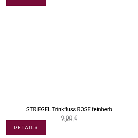
STRIEGEL Trinkfluss ROSE feinherb
9,00
€
12,00
€
/
l
DETAILS