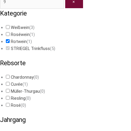
×
Kategorie
Weißwein
(
3
)
Roséwein
(
1
)
Rotwein
(
1
)
STRIEGEL Trinkfluss
(
5
)
Rebsorte
Chardonnay
(
0
)
Cuvée
(
1
)
Müller-Thurgau
(
0
)
Riesling
(
0
)
Rosé
(
0
)
Jahrgang