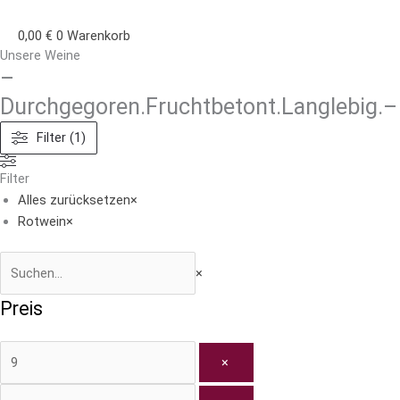
0,00
€
0
Warenkorb
Unsere Weine
–
Durchgegoren.Fruchtbetont.Langlebig.–
Filter (1)
Filter
Alles zurücksetzen
×
Rotwein
×
×
Preis
×