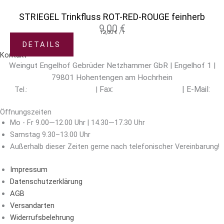
STRIEGEL Trinkfluss ROT-RED-ROUGE feinherb
9,00
€
12,00
€
/
l
DETAILS
Kontakt
Weingut Engelhof Gebrüder Netzhammer GbR | Engelhof 1 |
79801 Hohentengen am Hochrhein
Fax:
|
E-Mail:
Tel.:
+49 (0) 7742 / 7497
|
+49 (0) 7742 / 7960
info@engelhof.de
Öffnungszeiten
Mo - Fr 9.00—12.00 Uhr | 14.30—17.30 Uhr
Samstag 9.30–13.00 Uhr
Außerhalb dieser Zeiten gerne nach telefonischer Vereinbarung!
Impressum
Datenschutzerklärung
AGB
Versandarten
Widerrufsbelehrung